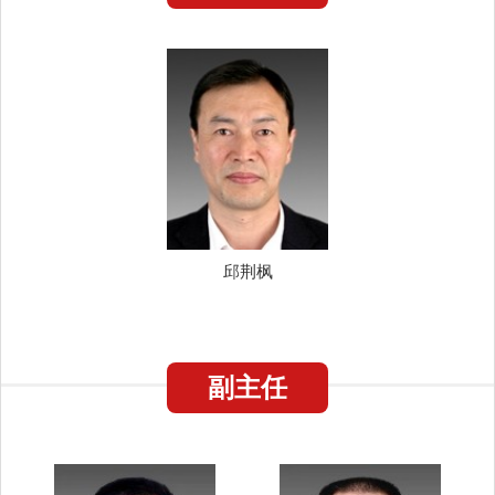
邱荆枫
副主任