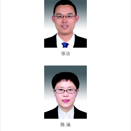
张冶
陈 涵