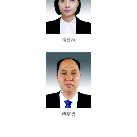
程茜秋
傅培勇