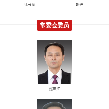
徐长菊
鲁进
常委会委员
赵宏江