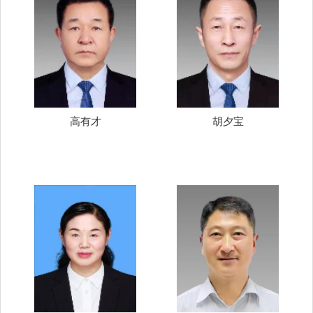
高有才
胡夕宝