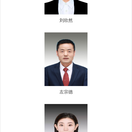
刘欣然
左宗德