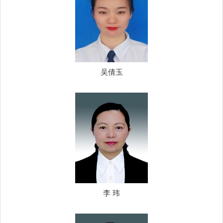
吴倩玉
李 玮