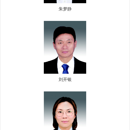
朱梦静
刘开银