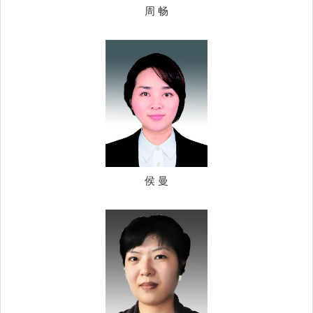
周 畅
侯 曼