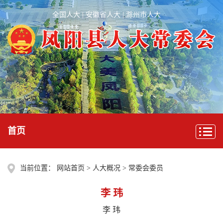
全国人大
|
安徽省人大
|
滁州市人大
首页
当前位置：
网站首页
>
人大概况
>
常委会委员
李 玮
李 玮