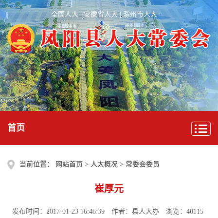
全国人大
|
安徽省人大
|
滁州市人大
首页
当前位置：
网站首页
>
人大概况
>
常委会委员
崔厚元
发布时间：2017-01-23 16:46:39
作者：县人大办
浏览：40115