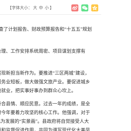
【字体大小：
大
中
小
】
查了计划报告、财政预算报告和“十五五”规划
合理、工作安排系统周密、项目谋划支撑有
现新担当新作为。要推进“三区两城”建设，
服务业短板，做大做强文旅产业。要促进城乡
稳就业，把实事好事办到群众心坎上。
符合县情、顺应民意。过去一年的成绩，是全
府今年要着力攻坚的核心工作。他强调，对于
为发展的“实景画”。县政府将自觉接受人大
带和监督促进作用，共同为谱写现代化大美凤