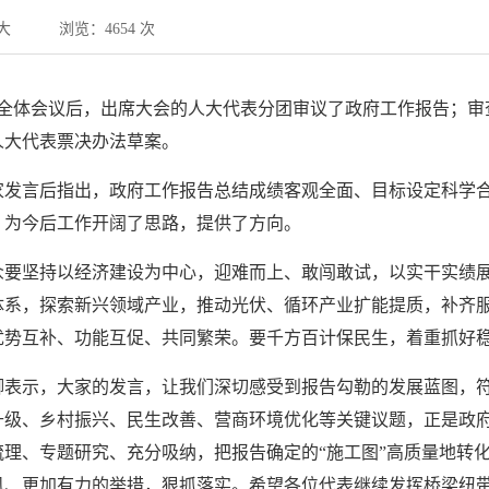
大
浏览：4654 次
次全体会议后，出席大会的人大代表分团审议了政府工作报告；审
人大代表票决办法草案。
家发言后指出，政府工作报告总结成绩客观全面、目标设定科学
，为今后工作开阔了思路，提供了方向。
要坚持以经济建设为中心，迎难而上、敢闯敢试，以实干实绩展
体系，探索新兴领域产业，推动光伏、循环产业扩能提质，补齐
优势互补、功能互促、共同繁荣。要千方百计保民生，着重抓好
卿表示，大家的发言，让我们深切感受到报告勾勒的发展蓝图，
升级、乡村振兴、民生改善、营商环境优化等关键议题，正是政
理、专题研究、充分吸纳，把报告确定的“施工图”高质量地转化
风、更加有力的举措，狠抓落实。希望各位代表继续发挥桥梁纽