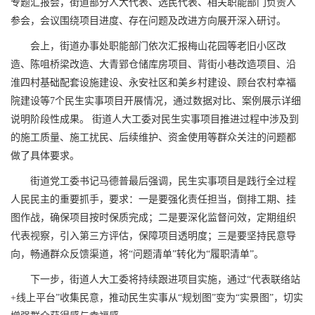
专题汇报会，街道部分人大代表、选民代表、相关职能部门负责人
参会，会议围绕项目进度、存在问题及改进方向展开深入研讨。
会上，街道办事处职能部门依次汇报梅山花园等老旧小区改
造、陈咀桥梁改造、大青郢仓储库房项目、背街小巷改造项目、沿
淮四村基础配套设施建设、永安社区和美乡村建设、顾台农村幸福
院建设等7个民生实事项目开展情况，通过数据对比、案例展示详细
说明阶段性成果。 街道人大工委对民生实事项目推进过程中涉及到
的施工质量、施工扰民、后续维护、资金使用等群众关注的问题都
做了具体要求。
街道党工委书记马德普最后强调，民生实事项目是践行全过程
人民民主的重要抓手，要求：一是要强化责任担当，倒排工期、挂
图作战，确保项目按时保质完成；二是要深化监督问效，定期组织
代表视察，引入第三方评估，保障项目透明度；三是要坚持民意导
向，畅通群众反馈渠道，将“问题清单”转化为“履职清单”。
下一步，街道人大工委将持续跟进项目实施，通过“代表联络站
+线上平台”收集民意，推动民生实事从“规划图”变为“实景图”，切实